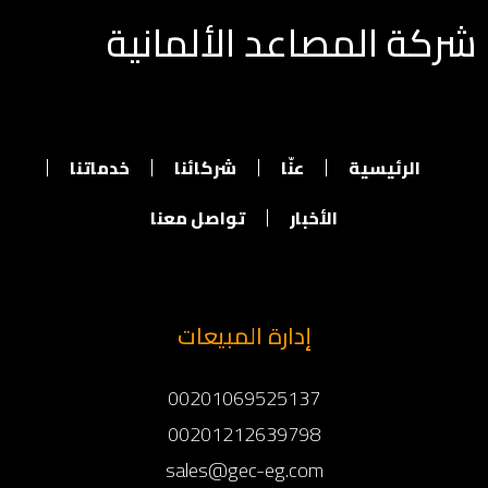
شركة المصاعد الألمانية
الرئيسية
عنّا
شركائنا
خدماتنا
الأخبار
تواصل معنا
إدارة المبيعات
00201069525137
00201212639798
sales@gec-eg.com