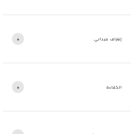
محترفون مدربون بإشراف فني مباشر.
+
إشراف ميداني
مراقبة مباشرة لتحسين الأداء.
+
الكفاءة
صيانة ترفع من جودة التشغيل العام.