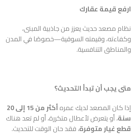
ارفع قيمة عقارك
شركائنا
نظام مصعد حديث يعزز من جاذبية المبنى،
خدماتنا
وكفاءته، وقيمته السوقية—خصوصًا في المدن
والمناطق التنافسية.
قصص النجاح
الإدارة العليا
متى يجب أن تبدأ التحديث؟
الأخبار
إذا كان المصعد لديك عمره
أكثر من 15 إلى 20
تواصل معنا
سنة
، أو يتعرض لأعطال متكررة، أو لم تعد هناك
قطع غيار متوفرة
، فقد حان الوقت للتحديث.